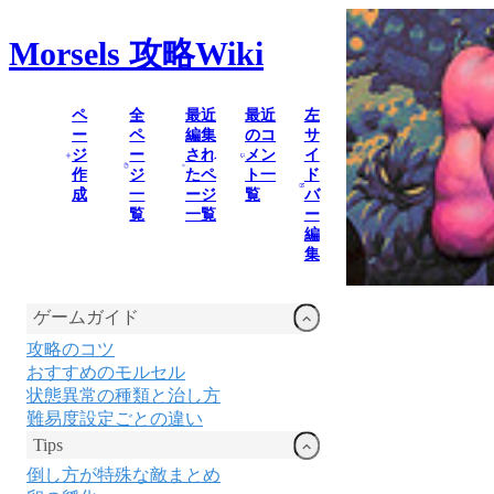
Morsels
攻略Wiki
ペ
全
最近
最近
左
ー
ペ
編集
のコ
サ
ジ
ー
され
メン
イ
作
ジ
たペ
ト一
ド
成
一
ージ
覧
バ
覧
一覧
ー
編
集
ゲームガイド
攻略のコツ
おすすめのモルセル
状態異常の種類と治し方
難易度設定ごとの違い
Tips
倒し方が特殊な敵まとめ