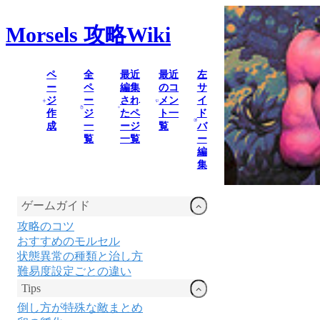
Morsels
攻略Wiki
ペ
全
最近
最近
左
ー
ペ
編集
のコ
サ
ジ
ー
され
メン
イ
作
ジ
たペ
ト一
ド
成
一
ージ
覧
バ
覧
一覧
ー
編
集
ゲームガイド
攻略のコツ
おすすめのモルセル
状態異常の種類と治し方
難易度設定ごとの違い
Tips
倒し方が特殊な敵まとめ