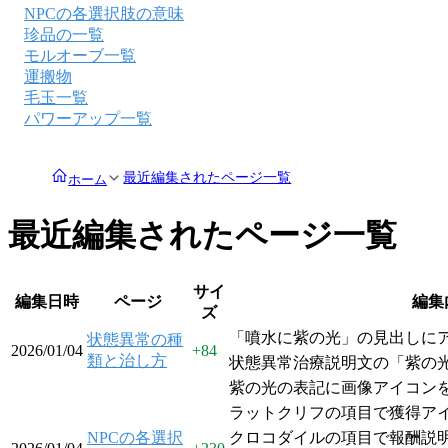
NPCの各選択肢の意味
珍品の一覧
モルオーブ一覧
運搬物
毛玉一覧
パワーアップ一覧
最近編集されたページ一覧
ホーム
最近編集されたページ一覧
サイ
編集日時
ページ
編集
ズ
「噴水に紫の光」の見出しに
状態異常の種
2026/01/04
+
84
類と治し方
状態異常治療説明文の「紫の
紫の光の表記に画像アイコン
ラットクリフの項目で獲得ア
NPCの各選択
クロコダイルの項目で報酬説