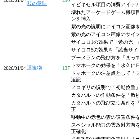
2026/01/04
+
230
肢の意味
イビキセル項目の消費アイテ
壊れたアーケードゲーム機項
ンを挿入
紫の光の説明にアイコン画像
紫の光のアイコン画像のサイ
サイコロ1の効果で「紫の光」
サイコロ5の効果を「該当サ
ブーメランの飛び方を「まっ
トマホークの効果を「永久に
運搬物
2026/01/04
+
137
トマホークの注意点として「
追記
ノコギリの説明で「初期位置
カタパルトの作動条件を「数
カタパルトの飛び立つ条件を
正
移動中の赤色の雲の設置条件
スペシャル能力の雲放射方向
正確化