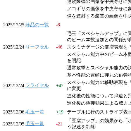
連続爆弾の画像を中央寄せに
ノコギリの画像を中央寄せに
弾を連射する装置の画像を中
2025/12/25
珍品の一覧
-8
毛玉「スペシャルアップ」に
のビーム本数追加との関係が
2025/12/24
リーフセル
-46
スタミナゲージの倍増表現を
スペシャル能力中のビーム本
を明記
通常攻撃とスペシャル能力の
基本性能の冒頭に弾丸の跳弾
スペシャル能力の移動表現を
フライセル
2025/12/24
+
47
に変更
進化後の性能について弾速と
進化後の跳弾効果による威力
2025/12/06
毛玉一覧
+
19
テーブルに行のストライプ表
「豆腐アップ」の効果から「
毛玉一覧
2025/12/05
-21
う記述を削除