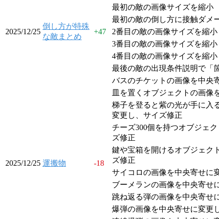
最初の敵の画像サイズを縮小
最初の敵の倒し方に接触ダメ
倒し方が特殊
2025/12/25
+
47
2番目の敵の画像サイズを縮小
な敵まとめ
3番目の敵の画像サイズを縮小
4番目の敵の画像サイズを縮小
最後の敵の出現条件説明で「
バスのチケットの画像を中央
皿を置くオブジェクトの画像
梯子を登ると紫の光が手に入
変更し、サイズ修正
チーズ300個を持つオブジェ
ズ修正
鍵や宝箱を開けるオブジェク
ズ修正
2025/12/25
運搬物
-18
サイコロの画像を中央寄せに
ブーメランの画像を中央寄せ
跳ね返る弾の画像を中央寄せ
爆弾の画像を中央寄せに変更