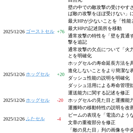
壁の中での敵攻撃の受けやす
ば敵の攻撃をほぼ受けない」
最大HPが少ないことを「性能
最大HPの記述箇所を移動
ゴーストセル
2025/12/26
+
76
通常攻撃の特性を「壁を貫通
撃を追記
通常攻撃の欠点について「火
とを明確化
ホッグセルの寿命延長方法を
進化しないことをより簡潔な
ホッグセル
2025/12/26
+
20
ダッシュ性能の説明を明確化
ダッシュ活用による寿命管理
運送能力に関する記述を修正
2025/12/26
ホッグセル
-20
ホッグセルの見た目と運搬能
運搬時の移動特性の説明を改
ビームの表現を「電流のよう
ふたセル
2025/12/26
-4
文章の重複部分を修正
「敵の見た目」列の画像を中