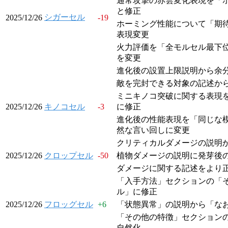
通常攻撃の赤雲変化表現を「
と修正
シガーセル
2025/12/26
-19
ホーミング性能について「期
表現変更
火力評価を「全モルセル最下
を変更
進化後の設置上限説明から余
敵を完封できる対象の記述か
ミニキノコ突破に関する表現
2025/12/26
キノコセル
-3
に修正
進化後の性能表現を「同じな
然な言い回しに変更
クリティカルダメージの説明
2025/12/26
クロップセル
-50
植物ダメージの説明に発芽後
ダメージに関する記述をより
「入手方法」セクションの「
ル」に修正
2025/12/26
フロッグセル
+
6
「状態異常」の説明から「な
「その他の特徴」セクション
自然化