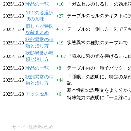
2025/11/29
珍品の一覧
+
10
「ガムセルのしるし」の効果
NPCの各選択
テーブルのセルのテキストに
2025/11/29
+
27
肢の意味
倒し方が特殊
テーブルの「倒し方」列でテ
2025/11/29
+
17
な敵まとめ
状態異常の種
状態異常の種類のテーブルで
2025/11/29
+
19
類と治し方
状態異常の種
『噴水に紫の光を捧げる』に
2025/11/29
+
107
類と治し方
2025/11/29
珍品の一覧
+
8
テーブル内の「種子パック」
状態異常の種
「睡眠」の説明に、特定の条
2025/11/29
+
44
類と治し方
記
基本性能の説明文をより分か
エッグセル
2025/11/28
+
6
特殊能力の説明に「一直線に
サーバー維持費のため