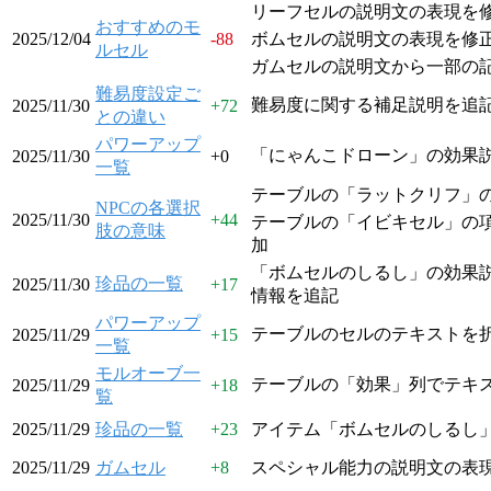
リーフセルの説明文の表現を
おすすめのモ
2025/12/04
-88
ボムセルの説明文の表現を修
ルセル
ガムセルの説明文から一部の
難易度設定ご
難易度に関する補足説明を追
2025/11/30
+
72
との違い
パワーアップ
「にゃんこドローン」の効果
2025/11/30
+
0
一覧
テーブルの「ラットクリフ」
NPCの各選択
2025/11/30
+
44
テーブルの「イビキセル」の
肢の意味
加
「ボムセルのしるし」の効果
珍品の一覧
2025/11/30
+
17
情報を追記
パワーアップ
テーブルのセルのテキストを
2025/11/29
+
15
一覧
モルオーブ一
テーブルの「効果」列でテキ
2025/11/29
+
18
覧
2025/11/29
珍品の一覧
+
23
アイテム「ボムセルのしるし
2025/11/29
ガムセル
+
8
スペシャル能力の説明文の表