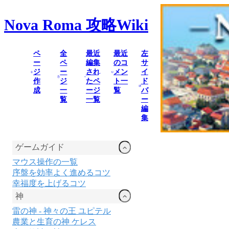
Nova Roma
攻略Wiki
ペ
全
最近
最近
左
ー
ペ
編集
のコ
サ
ジ
ー
され
メン
イ
作
ジ
たペ
ト一
ド
成
一
ージ
覧
バ
覧
一覧
ー
編
集
ゲームガイド
マウス操作の一覧
序盤を効率よく進めるコツ
幸福度を上げるコツ
神
雷の神 - 神々の王 ユピテル
農業と生育の神 ケレス