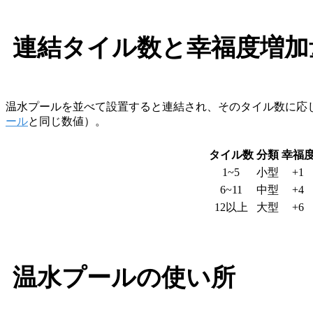
連結タイル数と幸福度増加
温水プールを並べて設置すると連結され、そのタイル数に応
ール
と同じ数値）。
タイル数
分類
幸福
1~5
小型
+1
6~11
中型
+4
12以上
大型
+6
温水プールの使い所