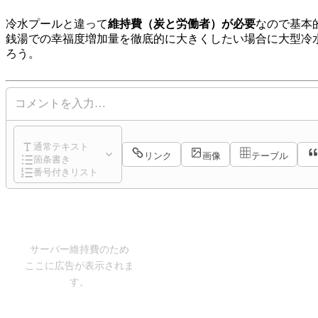
冷水プールと違って
維持費（炭と労働者）が必要
なので基本
銭湯での幸福度増加量を徹底的に大きくしたい場合に大型冷
ろう。
コメントを入力…
通常テキスト
リンク
画像
テーブル
箇条書き
番号付きリスト
サーバー維持費のため
ここに広告が表示されま
す。