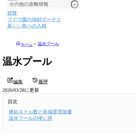
その他の攻略情報
総督
ブドウ園の傾斜ボーナス
新しい島への入植
温水プール
ホーム
温水プール
編集
履歴
2026/03/28
に更新
目次
連結タイル数と幸福度増加量
温水プールの使い所