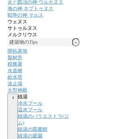
火と鍛冶の神 ウルカヌス
海の神 ネプトゥヌス
戦争の神 マルス
ウェヌス
サトゥルヌス
メルクリウス
建築物のTips
開拓基地
製材所
税務署
水道橋
給水塔
波止場
大型神殿
銭湯
冷水プール
温水プール
銭湯のパラエストラ(ジ
ム)
銭湯の図書館
銭湯の庭園