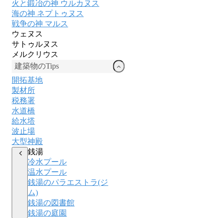
火と鍛冶の神 ウルカヌス
海の神 ネプトゥヌス
戦争の神 マルス
ウェヌス
サトゥルヌス
メルクリウス
建築物のTips
開拓基地
製材所
税務署
水道橋
給水塔
波止場
大型神殿
銭湯
冷水プール
温水プール
銭湯のパラエストラ(ジ
ム)
銭湯の図書館
銭湯の庭園