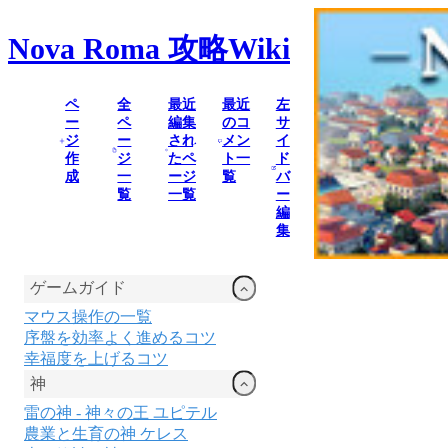
Nova Roma
攻略Wiki
ペ
全
最近
最近
左
ー
ペ
編集
のコ
サ
ジ
ー
され
メン
イ
作
ジ
たペ
ト一
ド
成
一
ージ
覧
バ
覧
一覧
ー
編
集
ゲームガイド
マウス操作の一覧
序盤を効率よく進めるコツ
幸福度を上げるコツ
神
雷の神 - 神々の王 ユピテル
農業と生育の神 ケレス