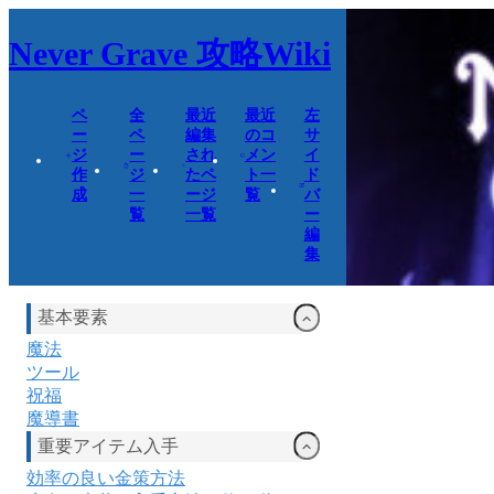
Never Grave
攻略Wiki
ペ
全
最近
最近
左
ー
ペ
編集
のコ
サ
ジ
ー
され
メン
イ
作
ジ
たペ
ト一
ド
成
一
ージ
覧
バ
覧
一覧
ー
編
集
基本要素
魔法
ツール
祝福
魔導書
重要アイテム入手
効率の良い金策方法