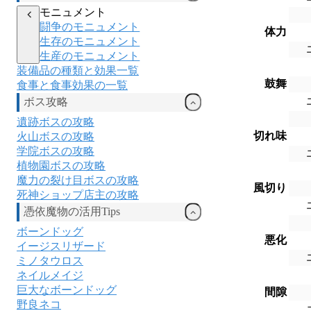
モニュメント
闘争のモニュメント
体力
生存のモニュメント
生産のモニュメント
装備品の種類と効果一覧
鼓舞
食事と食事効果の一覧
ボス攻略
遺跡ボスの攻略
切れ味
火山ボスの攻略
学院ボスの攻略
植物園ボスの攻略
魔力の裂け目ボスの攻略
風切り
死神ショップ店主の攻略
憑依魔物の活用Tips
ボーンドッグ
悪化
イージスリザード
ミノタウロス
ネイルメイジ
巨大なボーンドッグ
間隙
野良ネコ