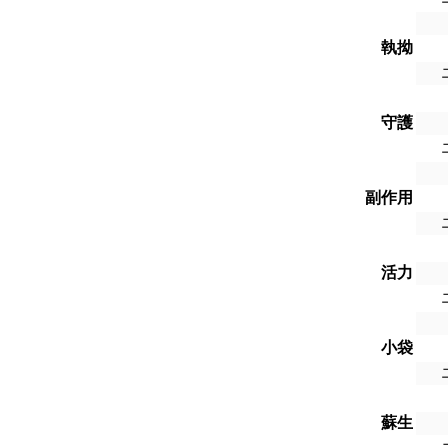
執拗
守護
副作用
活力
小袋
蘇生