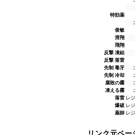
特効薬
俊敏
滑翔
飛翔
反撃 凍結
反撃 落雷
先制 毒牙
先制 冷却
腐敗の霧
凍える霧
落雷
レ
爆破
レ
薬師
レ
リンク元ペー