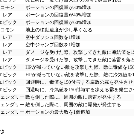
コモン
ポーションの回復量が30%増加
レア
ポーションの回復量が40%増加
エピック
ポーションの回復量が60%増加
コモン
地上の移動速度が少し早くなる
レア
空中ダッシュ回数を1増加
レア
空中ジャンプ回数を1増加
レア
ダメージを受けた際、攻撃してきた敵に凍結値を1
レア
ダメージを受けた際、攻撃してきた敵に落雷を落
エピック
HPが減っていない敵を攻撃した際、敵に毒値を15
エピック
HPが減っていない敵を攻撃した際、敵に冷気値を1
エピック
回避時に、毒値を150付与する腐敗の霧を発生させ
エピック
回避時に、冷気値を150付与する凍える霧を発生さ
ジェンダリー
敵を倒した際に、周囲の敵に落雷が発生する
ジェンダリー
敵を倒した際に、周囲の敵に爆発が発生する
ジェンダリー
ポーションの最大数を1個追加
ジ