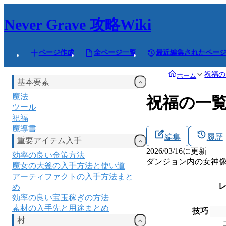
Never Grave
攻略Wiki
ページ作成
全ページ一覧
最近編集されたペー
祝福の
ホーム
基本要素
魔法
祝福の一
ツール
祝福
魔導書
編集
履歴
重要アイテム入手
2026/03/16
に更新
効率の良い金策方法
ダンジョン内の女神
魔女の大釜の入手方法と使い道
アーティファクトの入手方法まと
め
効率の良い宝玉稼ぎの方法
素材の入手先と用途まとめ
技巧
村