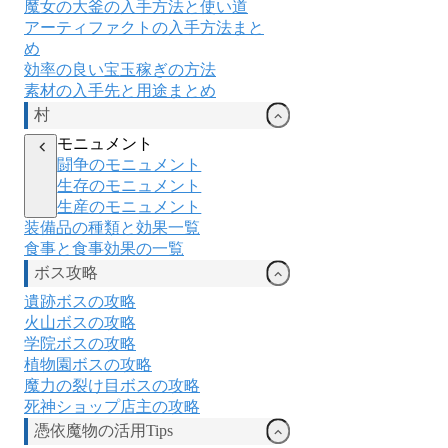
魔女の大釜の入手方法と使い道
アーティファクトの入手方法まと
め
効率の良い宝玉稼ぎの方法
素材の入手先と用途まとめ
村
モニュメント
闘争のモニュメント
生存のモニュメント
生産のモニュメント
装備品の種類と効果一覧
食事と食事効果の一覧
ボス攻略
遺跡ボスの攻略
火山ボスの攻略
学院ボスの攻略
植物園ボスの攻略
魔力の裂け目ボスの攻略
死神ショップ店主の攻略
憑依魔物の活用Tips