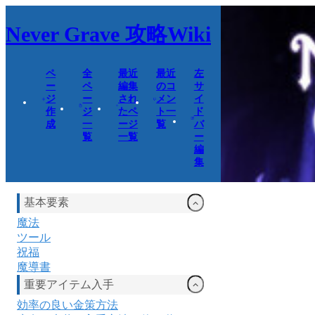
Never Grave
攻略Wiki
ペ
全
最近
最近
左
ー
ペ
編集
のコ
サ
ジ
ー
され
メン
イ
作
ジ
たペ
ト一
ド
成
一
ージ
覧
バ
覧
一覧
ー
編
集
基本要素
魔法
ツール
祝福
魔導書
重要アイテム入手
効率の良い金策方法