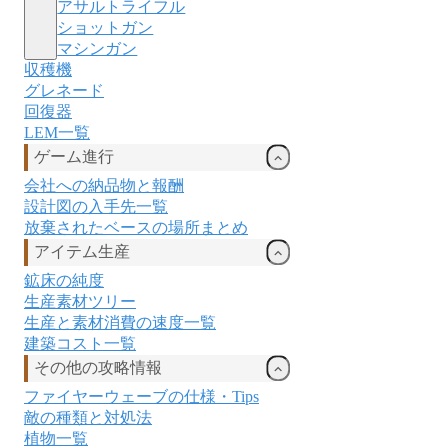
アサルトライフル
ショットガン
マシンガン
収穫機
グレネード
回復器
LEM一覧
ゲーム進行
会社への納品物と報酬
設計図の入手先一覧
放棄されたベースの場所まとめ
アイテム生産
鉱床の純度
生産素材ツリー
生産と素材消費の速度一覧
建築コスト一覧
その他の攻略情報
ファイヤーウェーブの仕様・Tips
敵の種類と対処法
植物一覧