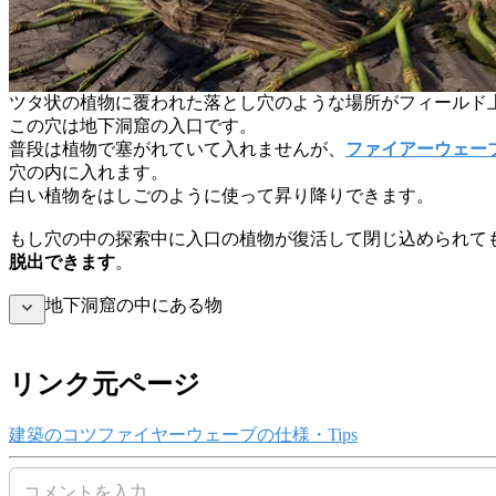
ツタ状の植物に覆われた落とし穴のような場所がフィールド
この穴は地下洞窟の入口です。
普段は植物で塞がれていて入れませんが、
ファイアーウェー
穴の内に入れます。
白い植物をはしごのように使って昇り降りできます。
もし穴の中の探索中に入口の植物が復活して閉じ込められて
脱出できます
。
地下洞窟の中にある物
リンク元ページ
建築のコツ
ファイヤーウェーブの仕様・Tips
コメントを入力…