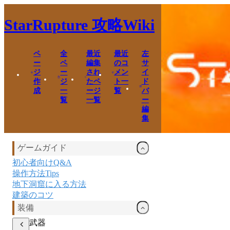
StarRupture
攻略Wiki
ペ
全
最近
最近
左
ー
ペ
編集
のコ
サ
ジ
ー
され
メン
イ
作
ジ
たペ
ト一
ド
成
一
ージ
覧
バ
覧
一覧
ー
編
集
ゲームガイド
初心者向けQ&A
操作方法Tips
地下洞窟に入る方法
建築のコツ
装備
武器