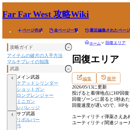
Far Far West
攻略Wiki
ページ作成
全ページ一覧
最近編集されたペー
回復エリア
ホーム
攻略ガイド
アイテムの破片の入手方法
回復エリア
マルチプレイの知識
武器
メイン武器
編集
履歴
クアッドシリンダー
2026/05/13
に更新
ショットガン
投げると着弾地点にHP回復
ロングレンジャー
回復ゾーンに居ると1秒あた
ミニガン
回復速度が遅いので、HP
レバレッジ
サブ武器
ユーティリティ弾薬さえあ
リボルバー
ユーティリティ関連ジョー
弓