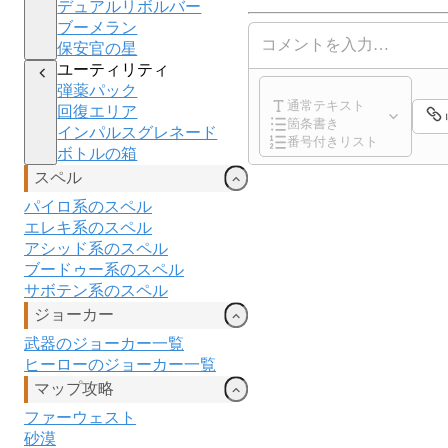
デュアルリボルバー
ブーメラン
コメントを入力…
保安官の星
ユーティリティ
弾薬パック
通常テキスト
回復エリア
箇条書き
インパルスグレネード
番号付きリスト
ボトルの箱
スペル
パイロ系のスペル
エレキ
系のスペル
アシッド
系のスペル
ブードゥー
系のスペル
サボテン系のスペル
ジョーカー
武器のジョーカー一覧
ヒーローのジョーカー一覧
マップ攻略
ファーウェスト
砂漠