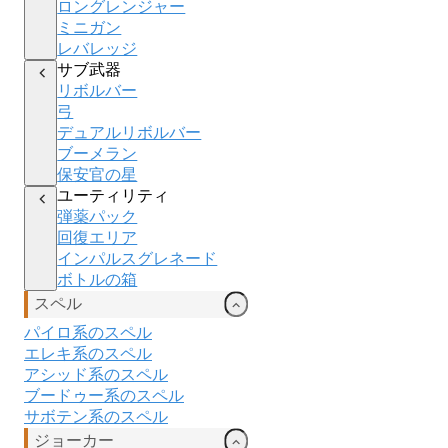
ロングレンジャー
ミニガン
レバレッジ
サブ武器
リボルバー
弓
デュアルリボルバー
ブーメラン
保安官の星
ユーティリティ
弾薬パック
回復エリア
インパルスグレネード
ボトルの箱
スペル
パイロ系のスペル
エレキ
系のスペル
アシッド
系のスペル
ブードゥー
系のスペル
サボテン系のスペル
ジョーカー