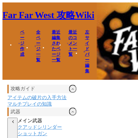
Far Far West
攻略Wiki
ペ
全
最近
最近
左
ー
ペ
編集
のコ
サ
ジ
ー
され
メン
イ
作
ジ
たペ
ト一
ド
成
一
ージ
覧
バ
覧
一覧
ー
編
集
攻略ガイド
アイテムの破片の入手方法
マルチプレイの知識
武器
メイン武器
クアッドシリンダー
ショットガン