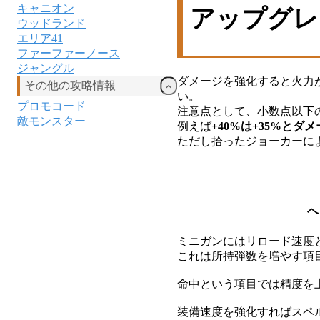
キャニオン
アップグレ
ウッドランド
エリア41
ファーファーノース
ジャングル
ダメージを強化すると火力
その他の攻略情報
い。
プロモコード
注意点として、小数点以下
敵モンスター
例えば
+40%は+35%と
ただし拾ったジョーカーに
ヘ
ミニガンにはリロード速度
これは所持弾数を増やす項
命中という項目では精度を
装備速度を強化すればスペ