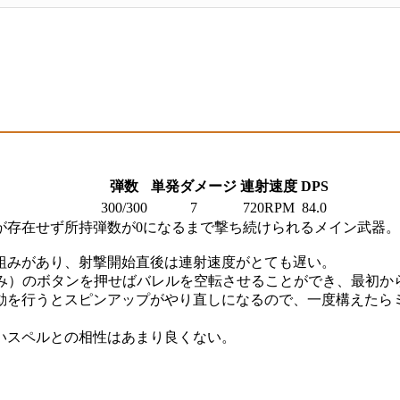
弾数
単発ダメージ
連射速度
DPS
300/300
7
720RPM
84.0
が存在せず所持弾数が0になるまで撃ち続けられるメイン武器。
組みがあり、射撃開始直後は連射速度がとても遅い。
込み）のボタンを押せばバレルを空転させることができ、最初か
動を行うとスピンアップがやり直しになるので、一度構えたら
いスペルとの相性はあまり良くない。