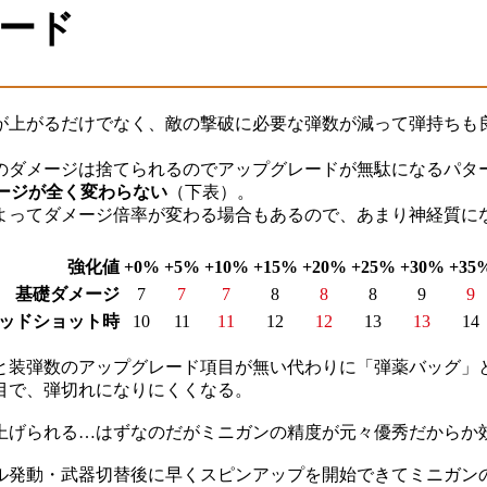
ード
が上がるだけでなく、敵の撃破に必要な弾数が減って弾持ちも
のダメージは捨てられるのでアップグレードが無駄になるパタ
ダメージが全く変わらない
（下表）。
よってダメージ倍率が変わる場合もあるので、あまり神経質に
強化値
+0%
+5%
+10%
+15%
+20%
+25%
+30%
+35
基礎ダメージ
7
7
7
8
8
8
9
9
ッドショット時
10
11
11
12
12
13
13
14
と装弾数のアップグレード項目が無い代わりに「弾薬バッグ」
目で、弾切れになりにくくなる。
上げられる…はずなのだがミニガンの精度が元々優秀だからか
ル発動・武器切替後に早くスピンアップを開始できてミニガン