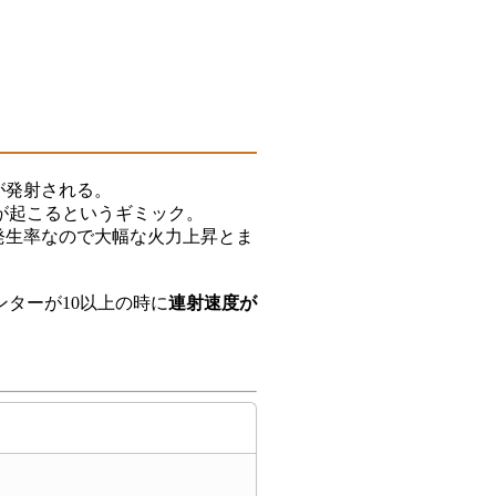
が発射される。
が起こるというギミック。
発生率なので大幅な火力上昇とま
ターが10以上の時に
連射速度が