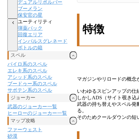
デュアルリボルバー
ブーメラン
保安官の星
ユーティリティ
特徴
弾薬パック
回復エリア
インパルスグレネード
ボトルの箱
スペル
パイロ系のスペル
エレキ
系のスペル
アシッド
系のスペル
マガジンやリロードの概念
ブードゥー
系のスペル
サボテン系のスペル
いわゆるスピンアップの仕
しかしADS（サイト覗き
ジョーカー
武器の持ち替えやスペル発
武器のジョーカー一覧
る。
ヒーローのジョーカー一覧
そのためクールダウンの短
マップ攻略
ファーウェスト
砂漠