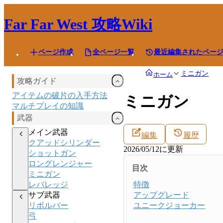
Far Far West
攻略Wiki
ページ作成
全ページ一覧
最近編集されたペー
ミニガン
ホーム
攻略ガイド
アイテムの破片の入手方法
ミニガン
マルチプレイの知識
武器
メイン武器
編集
履歴
クアッドシリンダー
2026/05/12
に更新
ショットガン
ロングレンジャー
目次
ミニガン
レバレッジ
特徴
サブ武器
アップグレード
リボルバー
ユニークジョーカー
弓