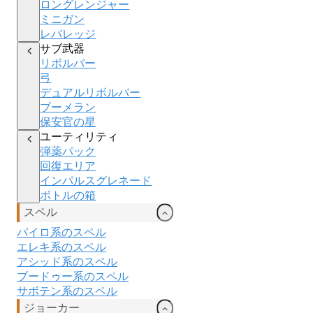
ロングレンジャー
ミニガン
レバレッジ
サブ武器
リボルバー
弓
デュアルリボルバー
ブーメラン
保安官の星
ユーティリティ
弾薬パック
回復エリア
インパルスグレネード
ボトルの箱
スペル
パイロ系のスペル
エレキ
系のスペル
アシッド
系のスペル
ブードゥー
系のスペル
サボテン系のスペル
ジョーカー