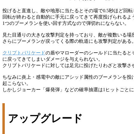
投げると直進し、敵や地形に当たるとその場で0.5秒ほど回
回転が終わると自動的に手元に戻ってきて再度投げられるよ
1つのブーメランを使い回す方式なので弾切れにならない。
見た目通りの大きな攻撃判定を持っており、敵が複数いる場
さらにブーメランが戻ってくる際の軌道にも攻撃判定がある
クリプトバリケード
の盾やマローダーのシールドに当たると
に戻ってきてしまいダメージを与えられない。
クリプトバリケードに対しては足元に投げたりわざと攻撃さ
ちなみに炎上・感電中の敵にアシッド属性のブーメランを投
起こらない。
しかしジョーカー「爆発弾」などの確率抽選は1ヒットごと
アップグレード