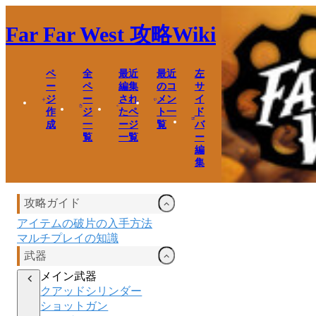
Far Far West
攻略Wiki
ペ
全
最近
最近
左
ー
ペ
編集
のコ
サ
ジ
ー
され
メン
イ
作
ジ
たペ
ト一
ド
成
一
ージ
覧
バ
覧
一覧
ー
編
集
攻略ガイド
アイテムの破片の入手方法
マルチプレイの知識
武器
メイン武器
クアッドシリンダー
ショットガン