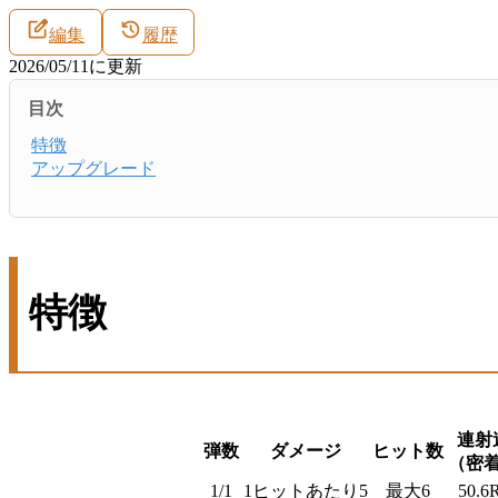
編集
履歴
2026/05/11
に更新
目次
特徴
アップグレード
特徴
連射
弾数
ダメージ
ヒット数
（密
1/1
1ヒットあたり5
最大6
50.6