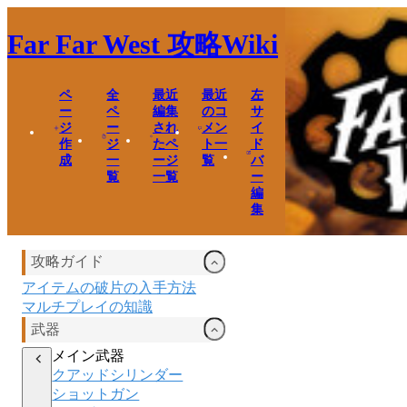
Far Far West
攻略Wiki
ペ
全
最近
最近
左
ー
ペ
編集
のコ
サ
ジ
ー
され
メン
イ
作
ジ
たペ
ト一
ド
成
一
ージ
覧
バ
覧
一覧
ー
編
集
攻略ガイド
アイテムの破片の入手方法
マルチプレイの知識
武器
メイン武器
クアッドシリンダー
ショットガン