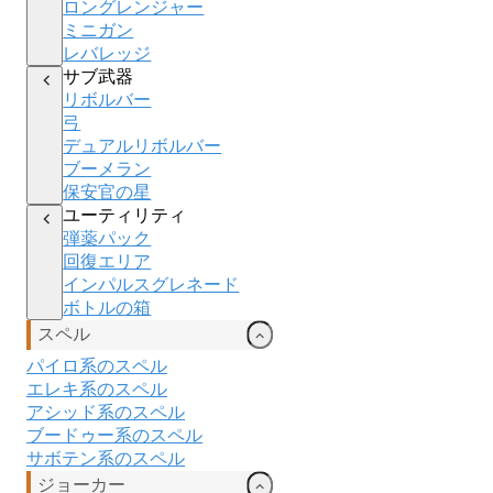
ロングレンジャー
ミニガン
レバレッジ
サブ武器
リボルバー
弓
デュアルリボルバー
ブーメラン
保安官の星
ユーティリティ
弾薬パック
回復エリア
インパルスグレネード
ボトルの箱
スペル
パイロ系のスペル
エレキ
系のスペル
アシッド
系のスペル
ブードゥー
系のスペル
サボテン系のスペル
ジョーカー