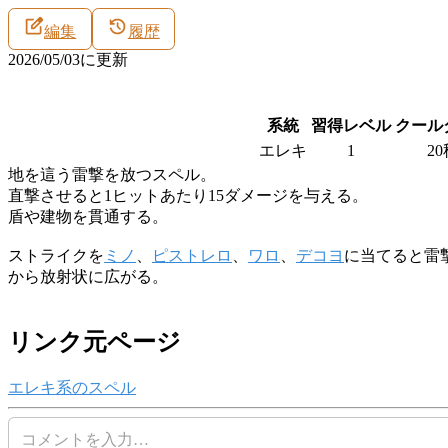
編集
履歴
2026/05/03
に更新
系統
習得レベル
クール
エレキ
1
2
地を這う雷撃を放つスペル。
直撃させると1ヒットあたり15ダメージを与える。
盾や建物を貫通する。
ストライクを
ミノ
、
ピストレロ
、
ワロ
、
デコヨ
に当てると雷
から放射状に広がる。
リンク元ページ
エレキ系のスペル
コメントを入力…