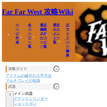
Far Far West
攻略Wiki
ペ
全
最近
最近
左
ー
ペ
編集
のコ
サ
ジ
ー
され
メン
イ
作
ジ
たペ
ト一
ド
成
一
ージ
覧
バ
覧
一覧
ー
編
集
攻略ガイド
アイテムの破片の入手方法
マルチプレイの知識
武器
メイン武器
クアッドシリンダー
ショットガン