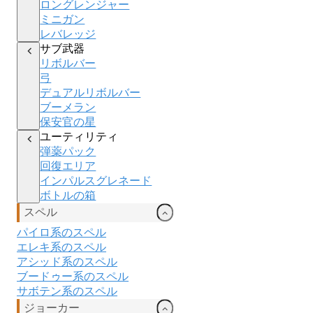
ロングレンジャー
ミニガン
レバレッジ
サブ武器
リボルバー
弓
デュアルリボルバー
ブーメラン
保安官の星
ユーティリティ
弾薬パック
回復エリア
インパルスグレネード
ボトルの箱
スペル
パイロ系のスペル
エレキ
系のスペル
アシッド
系のスペル
ブードゥー
系のスペル
サボテン系のスペル
ジョーカー