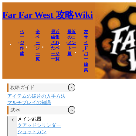
Far Far West
攻略Wiki
ペ
全
最近
最近
左
ー
ペ
編集
のコ
サ
ジ
ー
され
メン
イ
作
ジ
たペ
ト一
ド
成
一
ージ
覧
バ
覧
一覧
ー
編
集
攻略ガイド
アイテムの破片の入手方法
マルチプレイの知識
武器
メイン武器
クアッドシリンダー
ショットガン