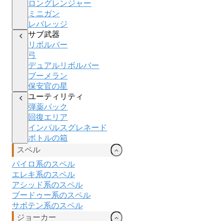
ロングレンジャー
ミニガン
レバレッジ
サブ武器
リボルバー
弓
デュアルリボルバー
ブーメラン
保安官の星
ユーティリティ
弾薬パック
回復エリア
インパルスグレネード
ボトルの箱
スペル
パイロ系のスペル
エレキ
系のスペル
アシッド
系のスペル
ブードゥー
系のスペル
サボテン系のスペル
ジョーカー