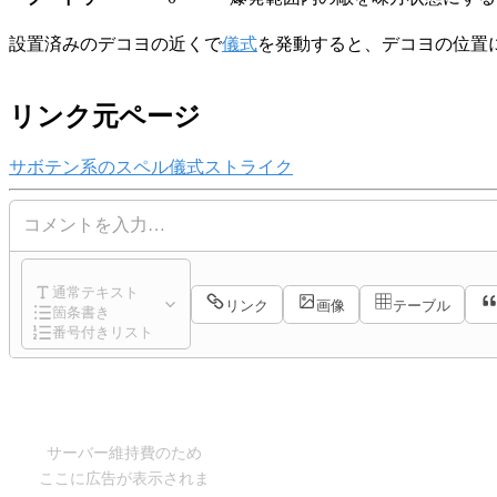
設置済みのデコヨの近くで
儀式
を発動すると、デコヨの位置
リンク元ページ
サボテン系のスペル
儀式
ストライク
コメントを入力…
通常テキスト
リンク
画像
テーブル
箇条書き
番号付きリスト
サーバー維持費のため
ここに広告が表示されま