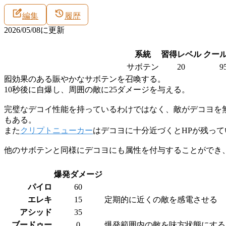
編集
履歴
2026/05/08
に更新
系統
習得レベル
クー
サボテン
20
9
囮効果のある賑やかなサボテンを召喚する。
10秒後に自爆し、周囲の敵に25ダメージを与える。
完璧なデコイ性能を持っているわけではなく、敵がデコヨを
もある。
また
クリプトニューカー
はデコヨに十分近づくとHPが残っ
他のサボテンと同様にデコヨにも属性を付与することができ
爆発ダメージ
パイロ
60
エレキ
15
定期的に近くの敵を感電させる
アシッド
35
ブードゥー
0
爆発範囲内の敵を味方状態にする