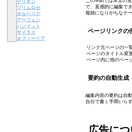
このWikiでは本文
テリオン
で、直感的に編集で
プリムロゼ
複雑になりがちなテー
オルベリク
アーフェン
ハンイット
ページリンクの
サイラス
オフィーリア
リンク元ページの一
ページのタイトル変
ページ内に他のペー
要約の自動生成
編集内容の要約は自
自分で書く手間いら
広告につ