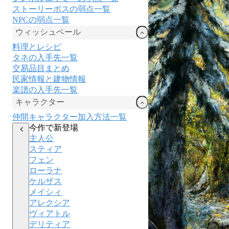
ストーリーボスの弱点一覧
NPCの弱点一覧
ウィッシュベール
料理とレシピ
タネの入手先一覧
交易品目まとめ
民家情報と建物情報
楽譜の入手先一覧
キャラクター
仲間キャラクター加入方法一覧
今作で新登場
主人公
スティア
フェン
ローラナ
ケルザス
メイシィ
アレクシア
ヴィアトル
デリティア