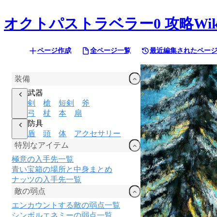
オクトパストラベラー0
攻略Wik
ページ作成
全ページ一覧
最近編集されたペー
装備
武器
剣
槍
短剣
斧
弓
杖
本
扇
防具
盾
頭
体
アクセサリー
特別なアイテム
極意の入手先一覧
青い宝箱の場所と中身まとめ
ナッツの入手先一覧
敵の弱点
エンカウントする敵の弱点一覧
シンボルエネミーの弱点一覧