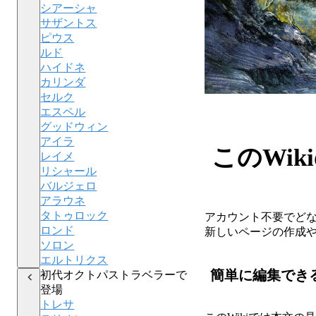
シアーシャ
サザントス
ピウス
ルド
ハイドネ
カリンダ
セルク
エスペル
グッドウィン
アイラ
このWik
レイメ
リシャール
バルジェロ
アラウネ
タトゥロック
アカウント不要でどな
ロンド
新しいページの作成
ソロン
エルトリクス
簡単に編集でき
初代オクトパストラベラーで
登場
トレサ