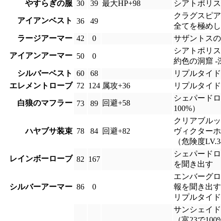
やすらぎの服
30
39
最大HP+98
シアトポリス
クラグスピア
アイアンベスト
36
49
全てを極めし
ラージアーマー
42
0
サザントスの
シアトポリス
アイアンアーマー
50
0
約色の洞窟 
シルバーベスト
60
68
リプルタイド
エレメントローブ
72
124
属攻+36
リプルタイド
シェパードロ
白狼のマフラー
回避+58
73
89
100%）
クリアブルッ
ハヤブサ装束
78
84
回避+82
ヴィクターホ
（危険度LV.3
シェパードロ
レインボーローブ
82
167
を聞き出す
エンバーグロ
シルバーアーマー
86
0
報を聞き出す（
リプルタイド
サンシェイド
（富23で100