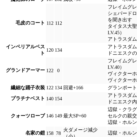
フレイムグレ
シェパードロ
を聞き出す
毛皮のコート
112
112
タイタス大聖
LV.45）
アトラスダム
インペリアルベス
アトラスダム
120
134
ト
ドニエスクの
フレイムグレ
LV.40）
グランドアーマー
122
0
ヴィクターホ
ヴィクターホ
繊細な踊子衣装
122
134
回避+166
グランポート
アトラスダム
プラチナベスト
140
154
ドニエスク内
辺獄・クラグ
クォーツローブ
146
149
最大SP+60
セルクの親交
辺獄・ホルン
火ダメージ減少
名家の鎧
辺獄・ホルン
158
78
（小）