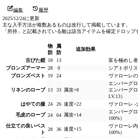
編集
履歴
2025/12/24
に更新
主な入手方法が複数あるものは改行して掲載しています。
「所持」と記載されている敵は該当アイテムを確定ドロップ
物
属
追加効果
防
防
古びた鎧
18
13
富を極めし者
ブロンズアーマー
28
0
シアトポリス
ブロンズベスト
19
24
ヴァローレの
エンバーグロ
リネンのローブ
13
33
属攻+8
エンバーグロ
LV.13）
はやての服
24
26
速度+22
ヴァローレ 
エンバーグロ
毛皮のローブ
属攻+14
24
64
100%）
仕立ての良いベス
ヴァローレ内
速度+15
28
36
ト
100%）