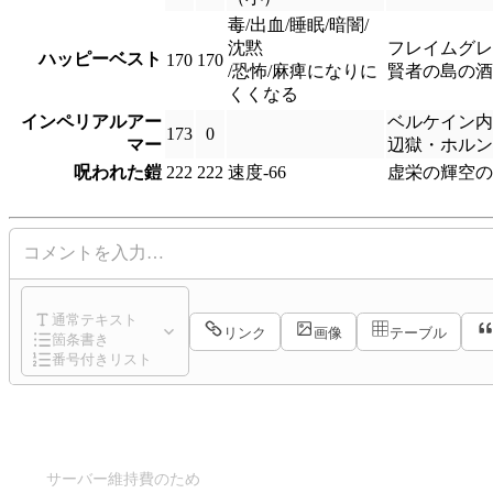
毒/出血/睡眠/暗闇/
沈黙
フレイムグレ
ハッピーベスト
170
170
/恐怖/麻痺になりに
賢者の島の酒
くくなる
インペリアルアー
ベルケイン内
173
0
マー
辺獄・ホルン
呪われた鎧
222
222
速度-66
虚栄の輝空の
コメントを入力…
通常テキスト
リンク
画像
テーブル
箇条書き
番号付きリスト
サーバー維持費のため