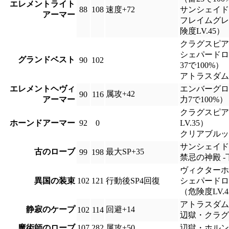
エレメントライト
88
108
速度+72
サンシェイド
アーマー
フレイムグレ
険度LV.45）
クラグスピア
シェパードロ
グランドベスト
90
102
37で100%）
アトラスダム
エレメントヘヴィ
エンバーグロ
属攻+42
90
116
アーマー
力7で100%）
クラグスピア
ホーンドアーマー
92
0
LV.35）
クリアブルッ
サンシェイド
古のローブ
最大SP+35
99
198
禁忌の神殿 
ヴィクターホ
異国の装束
102
121
行動後SP4回復
シェパードロ
（危険度LV.4
アトラスダム
静寂のケープ
回避+14
102
114
辺獄・クラグ
魔術師のローブ
107
282
属攻+50
辺獄・ホルン