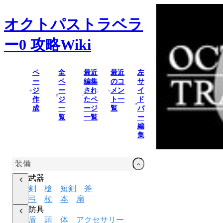
オクトパストラベラ
ー0
攻略Wiki
ペ
全
最近
最近
左
ー
ペ
編集
のコ
サ
ジ
ー
され
メン
イ
作
ジ
たペ
ト一
ド
成
一
ージ
覧
バ
覧
一覧
ー
編
集
装備
武器
剣
槍
短剣
斧
弓
杖
本
扇
防具
盾
頭
体
アクセサリー