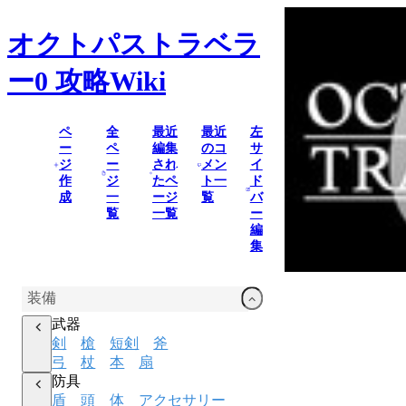
オクトパストラベラ
ー0
攻略Wiki
ペ
全
最近
最近
左
ー
ペ
編集
のコ
サ
ジ
ー
され
メン
イ
作
ジ
たペ
ト一
ド
成
一
ージ
覧
バ
覧
一覧
ー
編
集
装備
武器
剣
槍
短剣
斧
弓
杖
本
扇
防具
盾
頭
体
アクセサリー