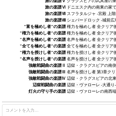
旅の楽譜Ⅴ
クラグスピアの武具屋の
旅の楽譜Ⅵ
ドニエスク内の南東の家
旅の楽譜Ⅶ
スフラタルジャ -宮殿 上
旅の楽譜Ⅷ
シェパードロック -城前広
"富を極めし者"の楽譜
権力を極めし者 全クリア
"権力を極めし者"の楽譜
権力を極めし者 全クリア
"名声を極めし者"の楽譜
名声を極めし者 全クリア後
"全てを極めし者"の楽譜
全てを極めし者 全クリア
"権力を授けし者"の楽譜
権力を授けし者 全クリア
"名声を授けし者"の楽譜
名声を授けし者 全クリア
強敵戦闘曲の楽譜Ⅱ
辺獄・クラグスピアの南
強敵戦闘曲の楽譜Ⅲ
名声を授けし者 第3章クリ
強敵戦闘曲の楽譜Ⅳ
辺獄・クラグスピアの北
辺獄戦闘曲の楽譜
辺獄・ヴァローレ -大通り
灯火の守り手の楽譜
辺獄・ヴァローレの南西
コメントを入力…