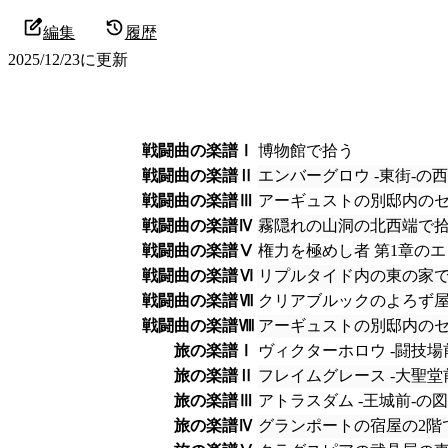
編集
履歴
2025/12/23
に更新
戦闘曲の楽譜Ⅰ
博物館で拾う
戦闘曲の楽譜Ⅱ
エンバーグロウ -東街-の
戦闘曲の楽譜Ⅲ
アーギュストの別邸内の
戦闘曲の楽譜Ⅳ
霧隠れの山洞の北西端で
戦闘曲の楽譜Ⅴ
権力を極めし者 第1章の
戦闘曲の楽譜Ⅵ
リプルタイド内の東の家
戦闘曲の楽譜Ⅶ
クリアブルックのよろず
戦闘曲の楽譜Ⅷ
アーギュストの別邸内の
旅の楽譜Ⅰ
ヴィクターホロウ -闘技場
旅の楽譜Ⅱ
フレイムグレース -大聖堂
旅の楽譜Ⅲ
アトラスダム -王城前-の
旅の楽譜Ⅳ
グランポートの宿屋の2階