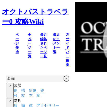
オクトパストラベラ
ー0
攻略Wiki
ペ
全
最近
最近
左
ー
ペ
編集
のコ
サ
ジ
ー
され
メン
イ
作
ジ
たペ
ト一
ド
成
一
ージ
覧
バ
覧
一覧
ー
編
集
装備
武器
剣
槍
短剣
斧
弓
杖
本
扇
防具
盾
頭
体
アクセサリー