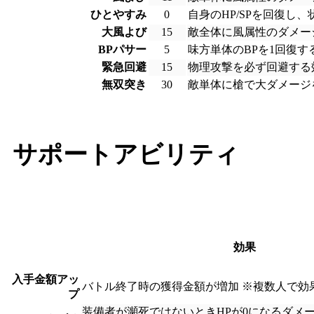
ひとやすみ
0
自身のHP/SPを回復し
大風よび
15
敵全体に風属性のダメー
BPパサー
5
味方単体のBPを1回復す
緊急回避
15
物理攻撃を必ず回避する
無双突き
30
敵単体に槍で大ダメージ
サポートアビリティ
効果
入手金額アッ
バトル終了時の獲得金額が増加 ※複数人で効
プ
装備者が瀕死ではないときHPが0になるダメー