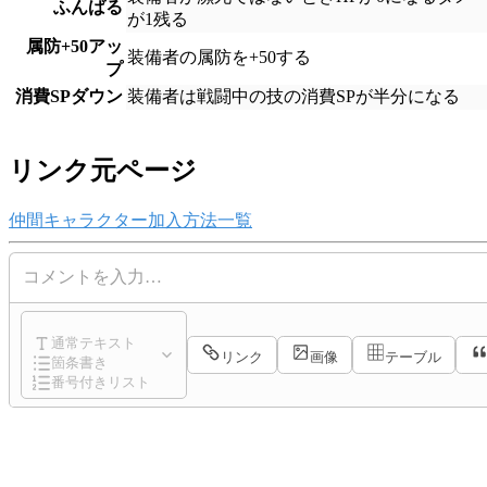
　ふんばる
が1残る
属防+50アッ
装備者の属防を+50する
プ
消費SPダウン
装備者は戦闘中の技の消費SPが半分になる
リンク元ページ
仲間キャラクター加入方法一覧
コメントを入力…
通常テキスト
リンク
画像
テーブル
箇条書き
番号付きリスト