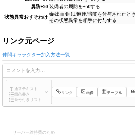
属防+50
装備者の属防を+50する
毒/出血/睡眠/麻痺/暗闇を付与されたと
状態異常おすそわけ
その状態異常を相手に付与する
リンク元ページ
仲間キャラクター加入方法一覧
コメントを入力…
通常テキスト
リンク
画像
テーブル
箇条書き
番号付きリスト
サーバー維持費のため