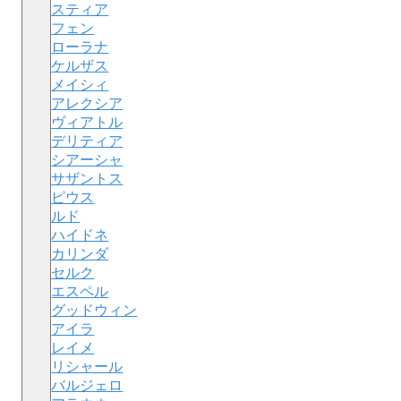
スティア
フェン
ローラナ
ケルザス
メイシィ
アレクシア
ヴィアトル
デリティア
シアーシャ
サザントス
ピウス
ルド
ハイドネ
カリンダ
セルク
エスペル
グッドウィン
アイラ
レイメ
リシャール
バルジェロ