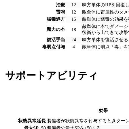
治療
12
味方単体のHPを回復
雷鳴
12
敵全体に雷属性のダメ
猛毒処方
15
敵単体に猛毒の効果を
敵単体に本でダメージ
魔力の本
18
後衛から出てきて攻撃
復活手当
24
味方単体を復活させる
毒弱点付与
4
敵単体に弱点「毒」を
サポートアビリティ
効果
状態異常延長
装備者が状態異常を付与するときターン
最大SP+50
装備者の最大SPを+50する