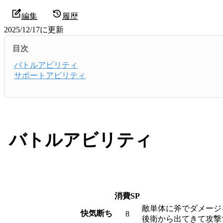
編集
履歴
2025/12/17
に更新
目次
バトルアビリティ
サポートアビリティ
バトルアビリティ
消費SP
敵単体に斧でダメージ
快気断ち
8
後衛から出てきて攻撃