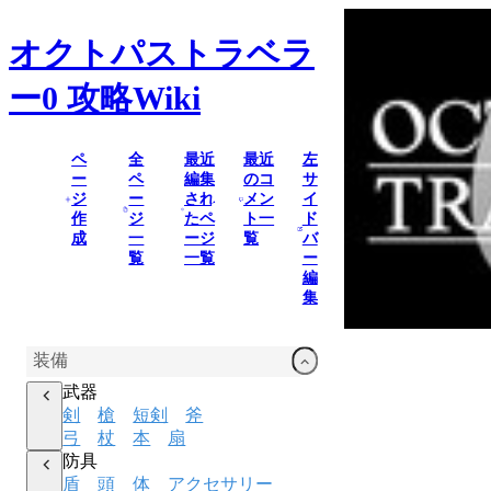
オクトパストラベラ
ー0
攻略Wiki
ペ
全
最近
最近
左
ー
ペ
編集
のコ
サ
ジ
ー
され
メン
イ
作
ジ
たペ
ト一
ド
成
一
ージ
覧
バ
覧
一覧
ー
編
集
装備
武器
剣
槍
短剣
斧
弓
杖
本
扇
防具
盾
頭
体
アクセサリー