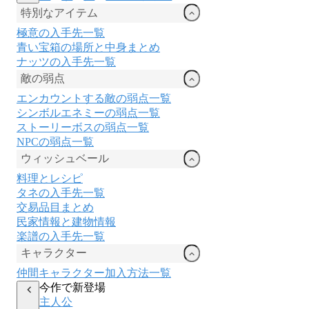
特別なアイテム
極意の入手先一覧
青い宝箱の場所と中身まとめ
ナッツの入手先一覧
敵の弱点
エンカウントする敵の弱点一覧
シンボルエネミーの弱点一覧
ストーリーボスの弱点一覧
NPCの弱点一覧
ウィッシュベール
料理とレシピ
タネの入手先一覧
交易品目まとめ
民家情報と建物情報
楽譜の入手先一覧
キャラクター
仲間キャラクター加入方法一覧
今作で新登場
主人公