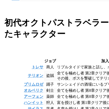
初代オクトパストラベラー
たキャラクター
ジョブ
加
トレサ
商人
リプルタイドで家族と話し、
全てを極めし者 第2章クリ
テリオン
盗賊
その後、ボスを撃破してテリ
プリムロゼ
踊子
サンシェイドの酒場にいるプ
オルベリク
剣士
全てを極めし者 第8章クリ
アーフェン
薬師
全てを極めし者 第8章クリ
ハンイット
狩人
富を授けし者 第1章クリア
サイラス
学者
名声を授けし者 第2章クリ