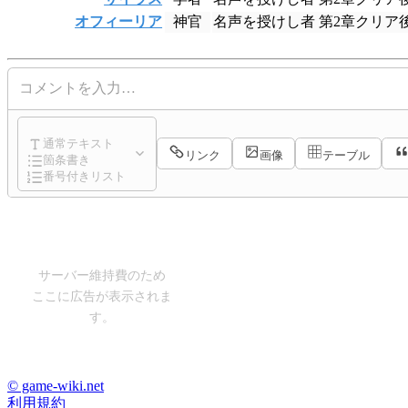
オフィーリア
神官
名声を授けし者 第2章クリ
コメントを入力…
通常テキスト
リンク
画像
テーブル
箇条書き
番号付きリスト
サーバー維持費のため
ここに広告が表示されま
す。
© game-wiki.net
利用規約