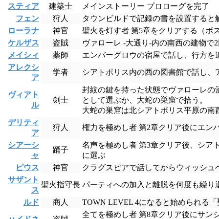
スティア
建築士
メインストーリー プロローグを完了
フェン
狩人
タウンビルドで記録の書を設置すると
ローラナ
神官
聖火を灯す者 第5章をクリアする（ボ
ケルザス
盗賊
ヴァローレ -大通り-内の南西の建物
メイシィ
薬師
エンバーグロウの宿屋で話し、行方を
アレクシ
学者
シアトポリス内の西の図書館で話し、
ア
封紋の鍵を持った状態でヴァローレの
ヴィアト
剣士
として選ぶか、大蛇の巣窟で拾う。
ル
大蛇の巣窟は北シアトポリス平原の南
デリティ
狩人
権力を極めし者 第2章クリア後にエン
ア
シアーシ
名声を極めし者 第3章クリア後、シア
踊子
ャ
に選ぶ
ピウス
神官
クラグスピアで話してからウィッシュ
サザント
聖火指守長
パーティへの加入と離脱を何度も繰り
ス
ルド
商人
TOWN LEVEL 4になると始められ
全てを極めし者 第8章クリア後にサン