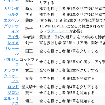
ハイドネ
盗賊
リアする
カリンダ
商人
権力を授けし者 第1章クリア後に開始
セルク
学者
権力を授けし者 第2章クリア後に開始
エスペル
薬師
 富を授けし者 第2章クリア後に開始
グッドウ
TOWN LEVEL 6になると解放さ
踊子
ィン
る（
ラタトゥイユ
が必要）
アイラ
学者猫
貴重品「手紙の断片」を5つ集めて賢
レイメ
剣士
富を授けし者 第3章クリア後に開始で
リシャー
国王
全てを授けし者 第1章をクリアする
ル
バルジェ
ゴッドファ
全てを授けし者 第2章の亡者ソニアを
ロ
ザー
アラウネ
女王
全てを授けし者 第3章をクリアする
タトゥロ
女帝
全てを授けし者 第4章を開始する
ック
ロンド
聖火騎士
全てを授けし者 第4章をクリアする
ソロン
賢王
全てを授けし者 第5章を開始する
エルトリ
領主
全てを授けし者 第5章を開始する
クス