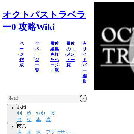
オクトパストラベラ
ー0
攻略Wiki
ペ
全
最近
最近
左
ー
ペ
編集
のコ
サ
ジ
ー
され
メン
イ
作
ジ
たペ
ト一
ド
成
一
ージ
覧
バ
覧
一覧
ー
編
集
装備
武器
剣
槍
短剣
斧
弓
杖
本
扇
防具
盾
頭
体
アクセサリー