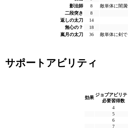
影法師
8
敵単体に闇属
二段突き
8
返しの太刀
14
無心の？
18
嵐月の太刀
36
敵単体に剣で
サポートアビリティ
ジョブアビリテ
効果
必要習得数
4
5
6
7