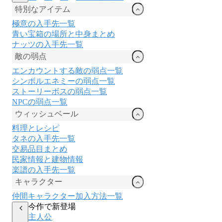
特別なアイテム
極意の入手先一覧
青い宝箱の場所と中身まとめ
ナッツの入手先一覧
敵の弱点
エンカウントする敵の弱点一覧
シンボルエネミーの弱点一覧
ストーリーボスの弱点一覧
NPCの弱点一覧
ウィッシュベール
料理とレシピ
タネの入手先一覧
交易品目まとめ
民家情報と建物情報
楽譜の入手先一覧
キャラクター
仲間キャラクター加入方法一覧
今作で新登場
主人公