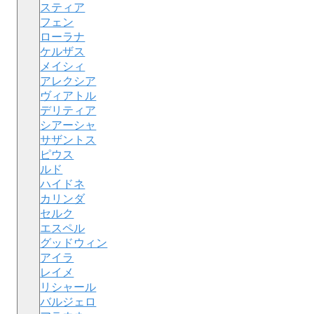
スティア
フェン
ローラナ
ケルザス
メイシィ
アレクシア
ヴィアトル
デリティア
シアーシャ
サザントス
ピウス
ルド
ハイドネ
カリンダ
セルク
エスペル
グッドウィン
アイラ
レイメ
リシャール
バルジェロ