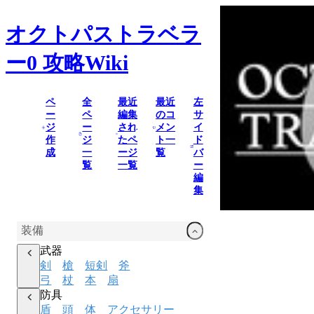
オクトパストラベラ
ー0
攻略Wiki
ペ
全
最近
最近
左
ー
ペ
編集
のコ
サ
ジ
ー
され
メン
イ
作
ジ
たペ
ト一
ド
成
一
ージ
覧
バ
覧
一覧
ー
編
集
装備
武器
剣
槍
短剣
斧
弓
杖
本
扇
防具
盾
頭
体
アクセサリー