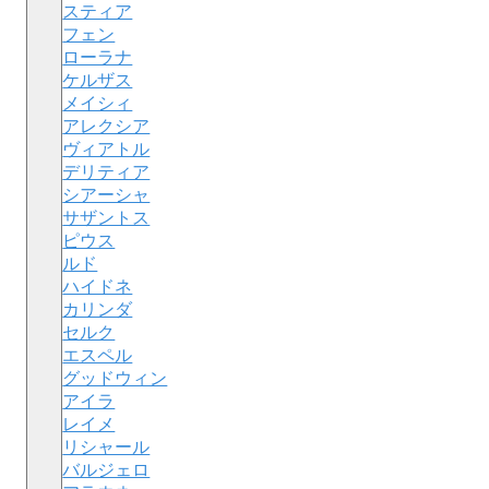
スティア
フェン
ローラナ
ケルザス
メイシィ
アレクシア
ヴィアトル
デリティア
シアーシャ
サザントス
ピウス
ルド
ハイドネ
カリンダ
セルク
エスペル
グッドウィン
アイラ
レイメ
リシャール
バルジェロ