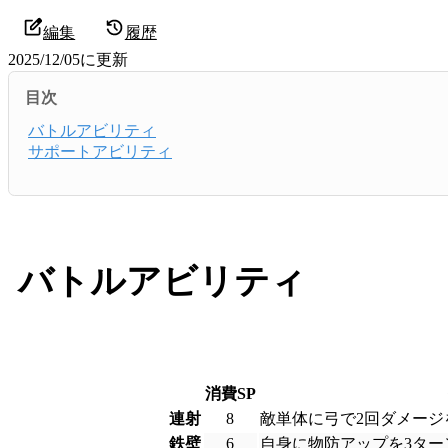
編集
履歴
2025/12/05
に更新
目次
バトルアビリティ
サポートアビリティ
バトルアビリティ
消費SP
連射
8
敵単体に弓で2回ダメージ
鉄壁
6
自身に物防アップを3ター