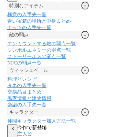
特別なアイテム
極意の入手先一覧
青い宝箱の場所と中身まとめ
ナッツの入手先一覧
敵の弱点
エンカウントする敵の弱点一覧
シンボルエネミーの弱点一覧
ストーリーボスの弱点一覧
NPCの弱点一覧
ウィッシュベール
料理とレシピ
タネの入手先一覧
交易品目まとめ
民家情報と建物情報
楽譜の入手先一覧
キャラクター
仲間キャラクター加入方法一覧
今作で新登場
主人公