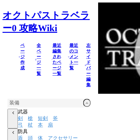
オクトパストラベラ
ー0
攻略Wiki
ペ
全
最近
最近
左
ー
ペ
編集
のコ
サ
ジ
ー
され
メン
イ
作
ジ
たペ
ト一
ド
成
一
ージ
覧
バ
覧
一覧
ー
編
集
装備
武器
剣
槍
短剣
斧
弓
杖
本
扇
防具
盾
頭
体
アクセサリー