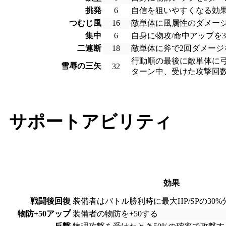
挑発
6
自信を狙いやすくなる効果
つむじ風
16
敵単体に風属性のダメージ
集中
6
自身に物攻/命中アップを
二連断
18
敵単体に斧で2回ダメージ
行動順の最後に敵単体に弓
雪辱の三矢
32
ターン中、受けた攻撃回
サポートアビリティ
効果
戦闘後回復
装備者はバトル勝利時に最大HP/SPの30
物防+50アップ
装備者の物防を+50する