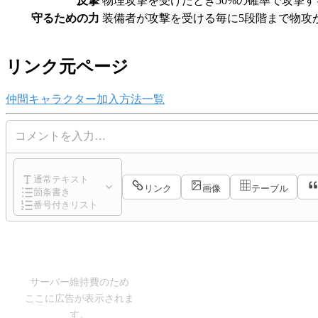
反撃
物理攻撃を受けたとき50%の確率で攻撃す
守るための力
装備者が攻撃を受ける毎に5段階まで物攻
リンク元ページ
仲間キャラクター加入方法一覧
コメントを入力…
通常テキスト
リンク
画像
テーブル
箇条書き
番号付きリスト
サーバー維持費のため
ここに広告が表示されま
す。