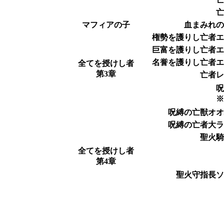
マフィアの子
血まみれ
権勢を護りし亡者
巨富を護りし亡者
名誉を護りし亡者
全てを授けし者
第3章
亡者
呪縛の亡獣オ
呪縛の亡者大
聖火
全てを授けし者
第4章
聖火守指長