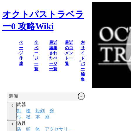
オクトパストラベラ
ー0
攻略Wiki
ペ
全
最近
最近
左
ー
ペ
編集
のコ
サ
ジ
ー
され
メン
イ
作
ジ
たペ
ト一
ド
成
一
ージ
覧
バ
覧
一覧
ー
編
集
装備
武器
剣
槍
短剣
斧
弓
杖
本
扇
防具
盾
頭
体
アクセサリー