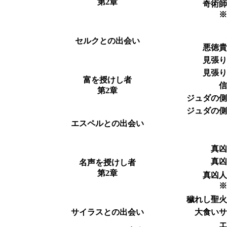
第2章
奇術
セルクとの出会い
悪徳
見張
見張
富を授けし者
第2章
ジュダの
ジュダの
エスペルとの出会い
真
真
名声を授けし者
第2章
真凶
穢れし聖
サイラスとの出会い
大食い