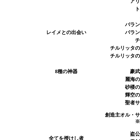
ア
バラ
レイメとの出会い
バラ
チルリッタ
チルリッタ
8種の神器
豪
麗海
砂楼
輝空
聖者
創造主オル・
盗
全てを授けし者