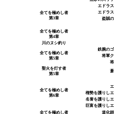
エドラ
エドラ
全てを極めし者
第3章
盗賊
全てを極めし者
第4章
川のヌシ釣り
鉄腕の
全てを極めし者
将軍
第5章
聖火を灯す者
第5章
全てを極めし者
権勢を護りし
第6章
名誉を護りし
巨富を護りし
全てを極めし者
道化