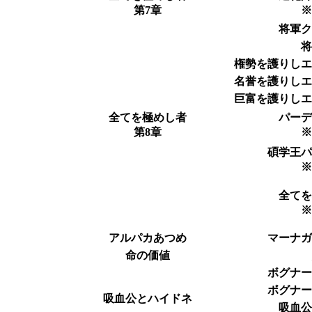
第7章
将軍
権勢を護りし
名誉を護りし
巨富を護りし
全てを極めし者
パー
第8章
碩学王
全て
アルパカあつめ
マーナ
命の価値
ボグナ
ボグナ
吸血公とハイドネ
吸血