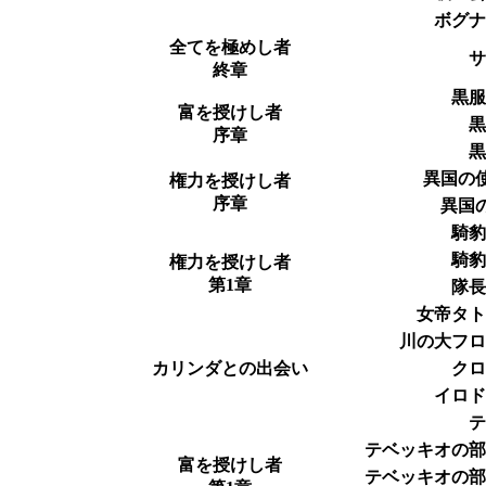
ボグ
全てを極めし者
終章
黒
富を授けし者
序章
異国の使
権力を授けし者
序章
異国の
騎
騎
権力を授けし者
第1章
隊
女帝タ
川の大フ
カリンダとの出会い
ク
イロ
テベッキオの
富を授けし者
テベッキオの