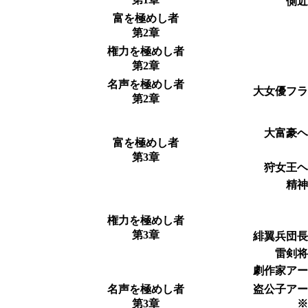
側
富を極めし者
第2章
権力を極めし者
第2章
名声を極めし者
大女優フ
第2章
大富豪
富を極めし者
第3章
狩女王
精
権力を極めし者
第3章
緋翼兵団
雷剣
劇作家ア
名声を極めし者
盗公子ア
第3章