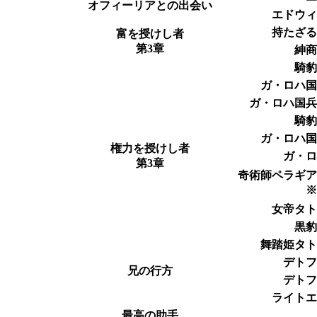
オフィーリアとの出会い
エドウ
持たざ
富を授けし者
第3章
紳
騎
ガ・ロハ
ガ・ロハ国
騎
ガ・ロハ
権力を授けし者
ガ・
第3章
奇術師ペラギ
女帝タ
黒
舞踏姫タ
デト
兄の行方
デト
ライト
最高の助手