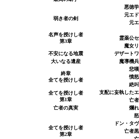
悪徳
元エ
弱き者の剣
元
名声を授けし者
霊薬公
第3章
魔女
不安になる地震
デザート
大いなる遺産
魔導機
悲
終章
憤
全てを授けし者
絶
支配に妄執した
全てを授けし者
第1章
亡
亡者の真実
爛
ドン・タ
全てを授けし者
亡者
第2章