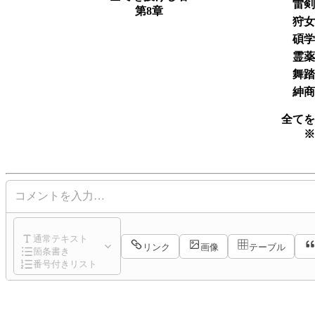
雷
第8章
狩
碩
霊
舞
紳
全て
コメントを入力…
通常テキスト
リンク
画像
テーブル
箇条書き
番号付きリスト