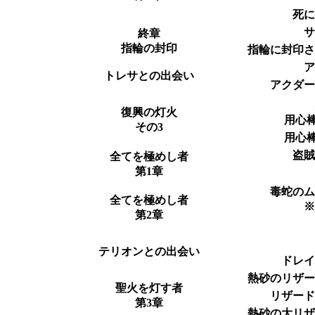
死
終章
指輪の封印
指輪に封印
トレサとの出会い
アクダ
復興の灯火
用心棒
その3
用心棒
盗
全てを極めし者
第1章
毒蛇の
全てを極めし者
第2章
テリオンとの出会い
ドレ
熱砂のリザ
聖火を灯す者
リザー
第3章
熱砂の大リ