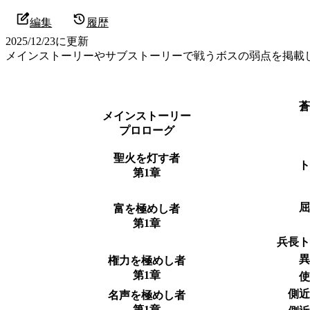
編集
履歴
2025/12/23
に更新
メインストーリーやサブストーリーで戦うボスの弱点を掲載
メインストーリー
プロローグ
聖火を灯す者
第1章
富を極めし者
第1章
兵長
権力を極めし者
第1章
側
名声を極めし者
第1章