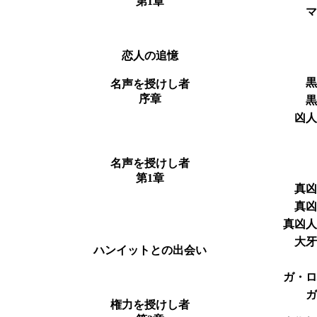
第1章
恋人の追憶
名声を授けし者
序章
凶
名声を授けし者
第1章
真
真
真凶
大
ハンイットとの出会い
ガ・
権力を授けし者