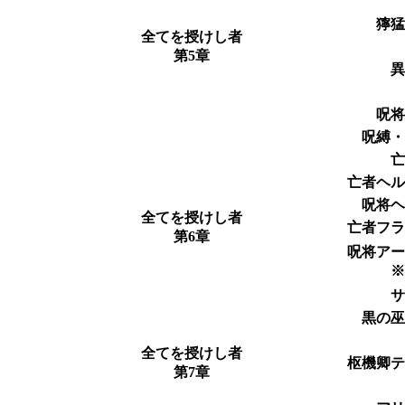
獰
全てを授けし者
第5章
呪
呪縛
亡者ヘ
呪将
全てを授けし者
亡者フ
第6章
呪将ア
黒の
全てを授けし者
枢機卿
第7章