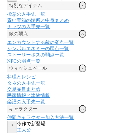
特別なアイテム
極意の入手先一覧
青い宝箱の場所と中身まとめ
ナッツの入手先一覧
敵の弱点
エンカウントする敵の弱点一覧
シンボルエネミーの弱点一覧
ストーリーボスの弱点一覧
NPCの弱点一覧
ウィッシュベール
料理とレシピ
タネの入手先一覧
交易品目まとめ
民家情報と建物情報
楽譜の入手先一覧
キャラクター
仲間キャラクター加入方法一覧
今作で新登場
主人公