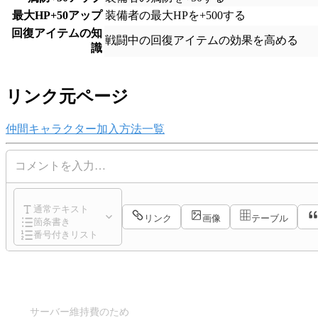
最大HP+50アップ
装備者の最大HPを+500する
回復アイテムの知
戦闘中の回復アイテムの効果を高める
識
リンク元ページ
仲間キャラクター加入方法一覧
コメントを入力…
通常テキスト
リンク
画像
テーブル
箇条書き
番号付きリスト
サーバー維持費のため