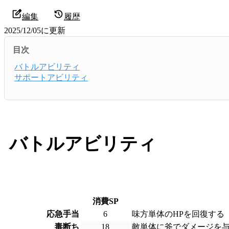
編集
履歴
2025/12/05
に更新
目次
バトルアビリティ
サポートアビリティ
バトルアビリティ
消費SP
応急手当
6
味方単体のHPを回復する
毒断ち
18
敵単体に斧でダメージを与