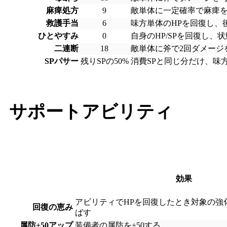
麻痺処方
9
敵単体に一定確率で麻痺を
救護手当
6
味方単体のHPを回復し、
ひとやすみ
0
自身のHP/SPを回復し、
二連断
18
敵単体に斧で2回ダメージ
SPパサー
残りSPの50%
消費SPと同じ分だけ、味
サポートアビリティ
効果
アビリティでHPを回復したとき対象の強
回復の恵み
ばす
属防+50アップ
装備者の属防を+50する