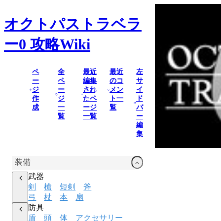
オクトパストラベラ
ー0
攻略Wiki
ペ
全
最近
最近
左
ー
ペ
編集
のコ
サ
ジ
ー
され
メン
イ
作
ジ
たペ
ト一
ド
成
一
ージ
覧
バ
覧
一覧
ー
編
集
装備
武器
剣
槍
短剣
斧
弓
杖
本
扇
防具
盾
頭
体
アクセサリー