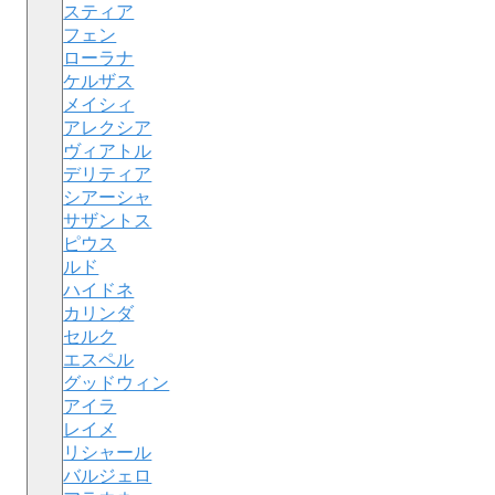
スティア
フェン
ローラナ
ケルザス
メイシィ
アレクシア
ヴィアトル
デリティア
シアーシャ
サザントス
ピウス
ルド
ハイドネ
カリンダ
セルク
エスペル
グッドウィン
アイラ
レイメ
リシャール
バルジェロ