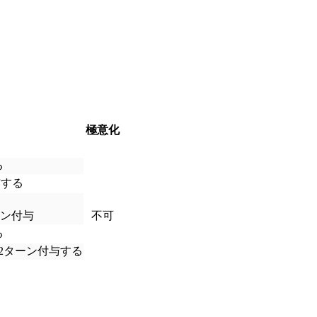
極意化
る
与する
ーン付与
不可
る
2ターン付与する
。