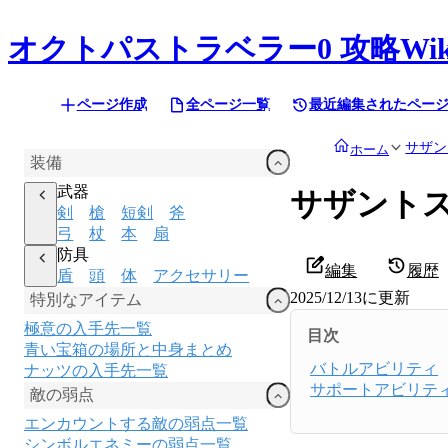
オクトパストラベラー0
攻略Wik
ページ作成
全ページ一覧
最近編集されたペー
サザン
ホーム
装備
武器
サザント
剣
槍
短剣
斧
弓
杖
本
扇
防具
編集
履歴
盾
頭
体
アクセサリー
2025/12/13
に更新
特別なアイテム
極意の入手先一覧
目次
青い宝箱の場所と中身まとめ
バトルアビリティ
ナッツの入手先一覧
サポートアビリテ
敵の弱点
エンカウントする敵の弱点一覧
シンボルエネミーの弱点一覧