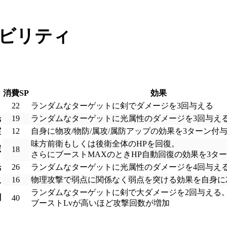
ビリティ
消費SP
効果
り
22
ランダムなターゲットに剣でダメージを3回与える
光
19
ランダムなターゲットに光属性のダメージを3回与え
霊
12
自身に物攻/物防/属攻/属防アップの効果を3ターン付
味方前衛もしくは後衛全体のHPを回復。
寵
18
さらにブーストMAXのときHP自動回復の効果を3タ
光
26
ランダムなターゲットに光属性のダメージを4回与え
火
16
物理攻撃で弱点に関係なく弱点を突ける効果を自身に
ランダムなターゲットに剣で大ダメージを2回与える
剣
40
ブーストLvが高いほど攻撃回数が増加