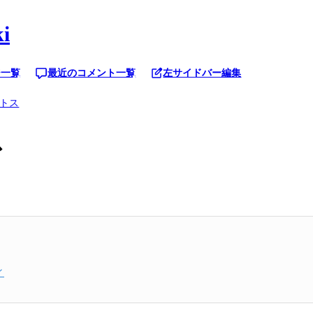
i
ジ一覧
最近のコメント一覧
左サイドバー編集
トス
ス
ィ