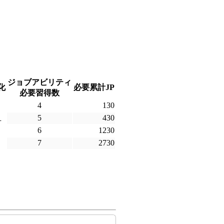
ジョブアビリティ
化
必要累計JP
必要習得数
4
130
5
430
可
6
1230
7
2730