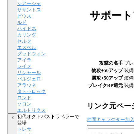
シアーシャ
サザントス
サポート
ピウス
ルド
ハイドネ
カリンダ
セルク
エスペル
グッドウィン
アイラ
攻撃の名手
ブレ
レイメ
物攻+50アップ
装備
リシャール
属攻+50アップ
装備
バルジェロ
アラウネ
ブレイクBP還元
装備
タトゥロック
ロンド
ソロン
リンク元ペー
エルトリクス
初代オクトパストラベラーで
仲間キャラクター加
登場
トレサ