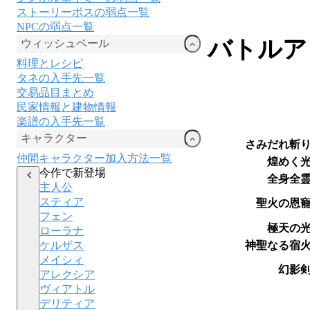
ストーリーボスの弱点一覧
NPCの弱点一覧
バトルア
ウィッシュベール
料理とレシピ
タネの入手先一覧
交易品目まとめ
民家情報と建物情報
楽譜の入手先一覧
キャラクター
さみだれ斬
仲間キャラクター加入方法一覧
煌めく
今作で新登場
全身全
主人公
スティア
聖火の恩
フェン
極天の
ローラナ
神聖なる宿
ケルザス
メイシィ
幻影
アレクシア
ヴィアトル
デリティア