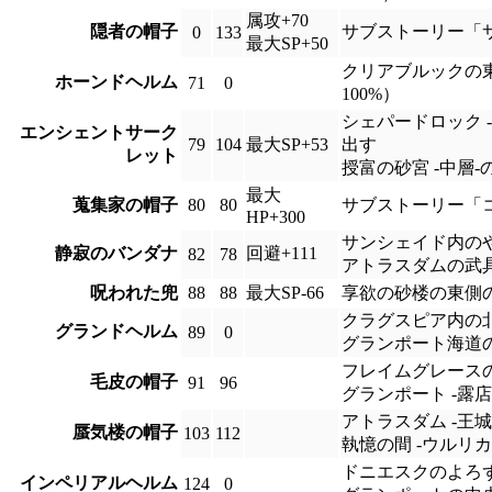
属攻+70
隠者の帽子
サブストーリー「
0
133
最大SP+50
クリアブルックの
ホーンドヘルム
71
0
100%）
シェパードロック 
エンシェントサーク
79
104
最大SP+53
出す
レット
授富の砂宮 -中層
最大
蒐集家の帽子
80
80
サブストーリー「
HP+300
サンシェイド内の
静寂のバンダナ
回避+111
82
78
アトラスダムの武
呪われた兜
88
88
最大SP-66
享欲の砂楼の東側
クラグスピア内の
グランドヘルム
89
0
グランポート海道
フレイムグレース
毛皮の帽子
91
96
グランポート -露
アトラスダム -王
蜃気楼の帽子
103
112
執憶の間 -ウルリ
ドニエスクのよろ
インペリアルヘルム
124
0