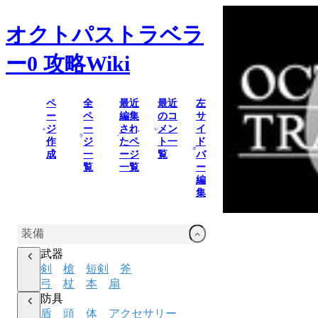
オクトパストラベラ
ー0
攻略Wiki
ペ
全
最近
最近
左
ー
ペ
編集
のコ
サ
ジ
ー
され
メン
イ
作
ジ
たペ
ト一
ド
成
一
ージ
覧
バ
覧
一覧
ー
編
集
装備
武器
剣
槍
短剣
斧
弓
杖
本
扇
防具
盾
頭
体
アクセサリー