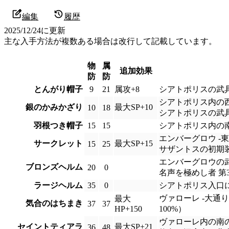
編集
履歴
2025/12/24
に更新
主な入手方法が複数ある場合は改行して記載しています。
物
属
追加効果
防
防
とんがり帽子
9
21
属攻+8
シアトポリスの武
シアトポリス内の西
銀のかみかざり
最大SP+10
10
18
シアトポリスの武
羽根つき帽子
15
15
シアトポリス内の南
エンバーグロウ -
サークレット
最大SP+15
15
25
サザントスの初期
エンバーグロウの
ブロンズヘルム
20
0
名声を極めし者 第
ラージヘルム
35
0
シアトポリス入口に
ヴァローレ -大通
最大
気合のはちまき
37
37
HP+150
100%）
ヴァローレ内の南の
セイントティアラ
最大SP+21
36
48