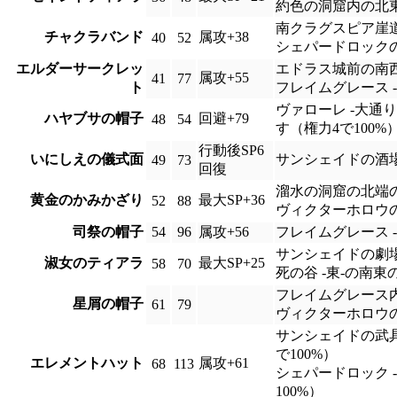
約色の洞窟内の北
南クラグスピア崖
チャクラバンド
属攻+38
40
52
シェパードロック
エルダーサークレッ
エドラス城前の南西
属攻+55
41
77
ト
フレイムグレース 
ヴァローレ -大通
ハヤブサの帽子
回避+79
48
54
す（権力4で100%
行動後SP6
いにしえの儀式面
サンシェイドの酒
49
73
回復
溜水の洞窟の北端
黄金のかみかざり
最大SP+36
52
88
ヴィクターホロウの
司祭の帽子
54
96
属攻+56
フレイムグレース 
サンシェイドの劇場
淑女のティアラ
最大SP+25
58
70
死の谷 -東-の南
フレイムグレース
星屑の帽子
61
79
ヴィクターホロウの
サンシェイドの武
で100%）
エレメントハット
属攻+61
68
113
シェパードロック 
100%）