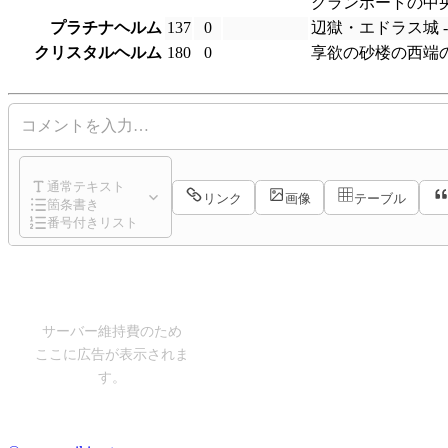
グランポートの中央
プラチナヘルム
137
0
辺獄・エドラス城 
クリスタルヘルム
180
0
享欲の砂楼の西端
コメントを入力…
通常テキスト
リンク
画像
テーブル
箇条書き
番号付きリスト
サーバー維持費のため
ここに広告が表示されま
す。